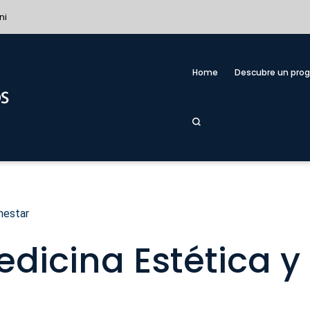
ni
Home
Descubre un pro
nestar
icina Estética y