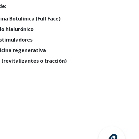
de:
na Botulínica (Full
Face
)
o hialurónico
stimuladores
cina regenerativa
(revitalizantes o tracción)