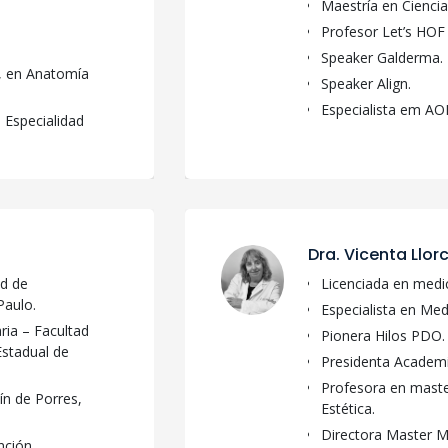
Maestría en Cienci
Profesor Let’s HO
Speaker Galderma.
, en Anatomía
Speaker Align.
Especialista em AO
 Especialidad
atomía Humana.
 Morfología,
Dra. Vicenta Llor
ad de
Licenciada en medic
Paulo.
Especialista en Medi
ria – Facultad
Pionera Hilos PDO.
Estadual de
Presidenta Academ
Profesora en maste
ín de Porres,
Estética.
Directora Master Me
nción