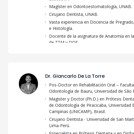
Magíster en Odontoestomatología, UNAB.
Cirujano Dentista, UNAB.
Vasta experiencia en Docencia de Pregrado
e Histología.
Docente de la asignatura de Anatomía en la
de TTM y DOF.
Autora y coautora de publicaciones en An
Certificada en Armonización Orofacial.
Secretaria académica del Departamento de
Facultad de Medicina, UNAB.
Dr. Giancarlo De La Torre
Pos-Doctor en Rehabilitación Oral – Facult
Odontología de Bauru, Universidad de São 
Magister y Doctor (Ph.D.) en Prótesis Denta
de Odontología de Piracicaba, Universidad 
Campinas (UNICAMP), Brasil.
Cirujano Dentista - Universidad de San Mart
Lima-Perú.
Especialista en Prótesis Dentaria y en Disfu