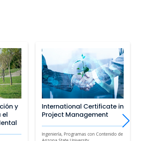
icate in
Magíster en Dirección de
nt
Operaciones y Logística
ntenido de
Ingeniería