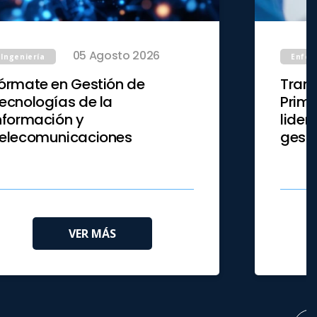
05 Agosto 2026
Ingeniería
Enfer
órmate en Gestión de
Trans
ecnologías de la
Prima
nformación y
lider
elecomunicaciones
gesti
VER MÁS