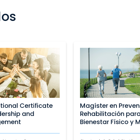
dos
er en Prevención y
International Certif
litación para el
Project Manageme
ar Físico y Mental
Ingeniería, Programas con Co
Arizona State University