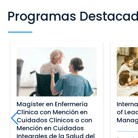
Programas Destaca
International Certificate
Magíst
of Leadership and
Rehabi
Management
Bienest