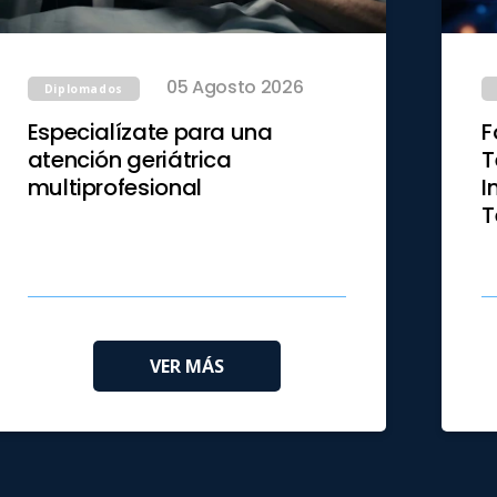
05 Agosto 2026
Diplomados
Especialízate para una
F
atención geriátrica
T
multiprofesional
I
T
VER MÁS