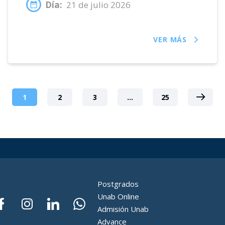
Día:
21 de julio 2026
VER MÁS
1
2
3
…
25