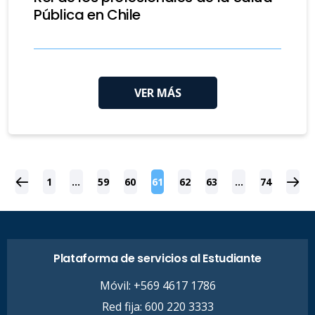
Pública en Chile
VER MÁS
1
…
59
60
61
62
63
…
74