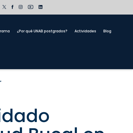
grama
¿Por qué UNAB postgrados?
Actividades
Blog
”
idado