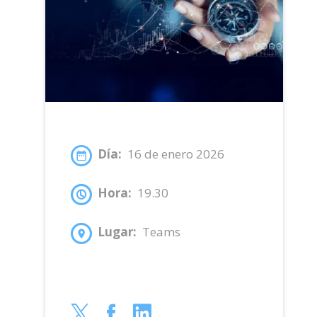
Día:
16 de enero 2026
Hora:
19.30
Lugar:
Teams