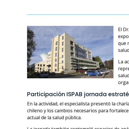
El D
expos
que r
salud
La ac
repre
salu
orga
Participación ISPAB jornada estraté
En la actividad, el especialista presentó la cha
chileno y los cambios necesarios para fortalece
actual de la salud pública.