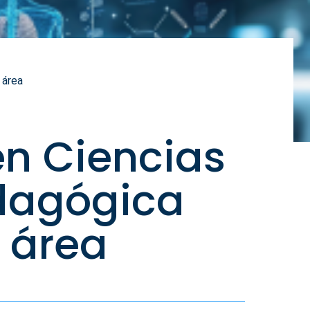
 área
n Ciencias
edagógica
l área