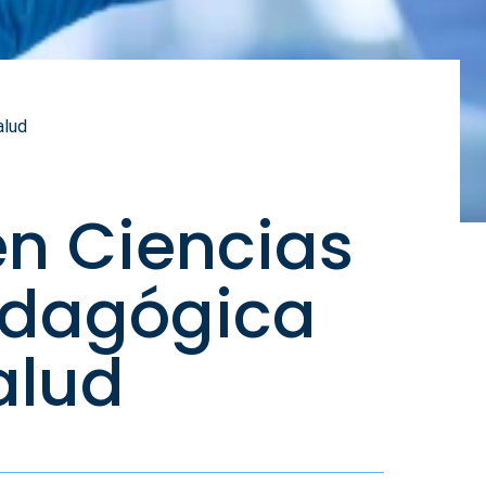
alud
n Ciencias
pedagógica
alud