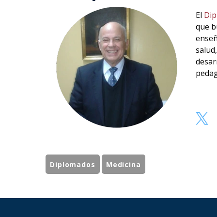
El
Dip
que b
enseñ
salud
desar
pedag
Diplomados
Medicina