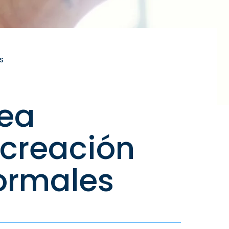
s
tea
 creación
ormales