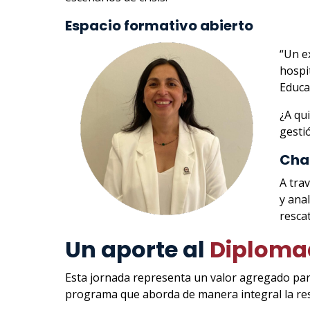
Espacio formativo abierto
“Un e
hospi
Educa
¿A qui
gestió
Cha
A tra
y ana
resca
Un aporte al
Diplomad
Esta jornada representa un valor agregado par
programa que aborda de manera integral la res