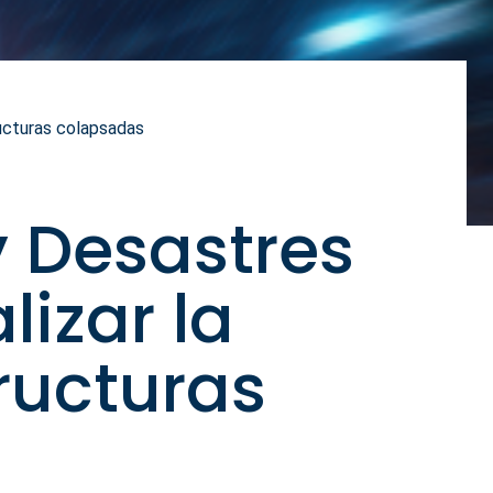
ructuras colapsadas
 Desastres
lizar la
ructuras