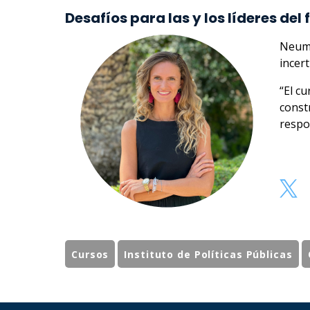
Desafíos para las y los líderes del 
Neuma
incert
“El c
constr
respo
Cursos
Instituto de Políticas Públicas