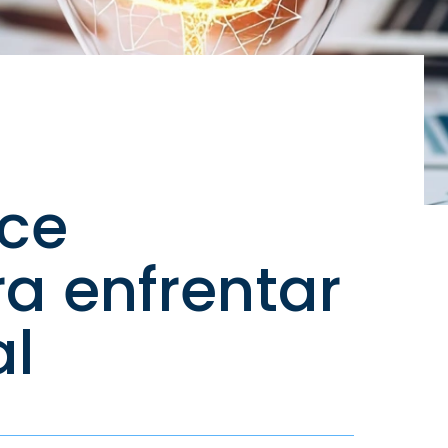
nce
ra enfrentar
al