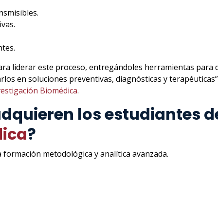
smisibles.
vas.
tes.
ara liderar este proceso, entregándoles herramientas para
los en soluciones preventivas, diagnósticas y terapéuticas”
vestigación Biomédica
.
quieren los estudiantes d
dica
?
a formación metodológica y analítica avanzada.