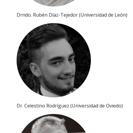
Drndo. Rubén D
í
az-Tejedor (Un
i
vers
i
dad de León)
Dr. Celest
i
no Rodr
í
guez (Un
i
vers
i
dad de Ov
i
edo)