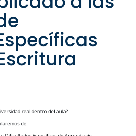
plicado a las
 de
Específicas
Escritura
i
vers
i
dad real dentro del aula?
blaremos de:
y D
i
f
cultades Espec
í
f
cas de Aprend
i
zaje