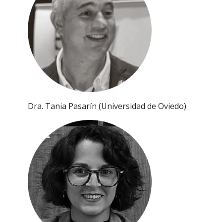
Dra. Tan
i
a Pasar
í
n (Un
i
vers
i
dad de Ov
i
edo)