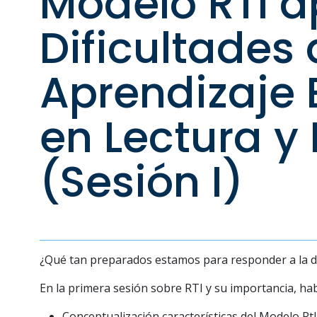
Modelo RTI a
Dificultades
Aprendizaje 
en Lectura y 
(Sesión I)
¿Qué tan preparados estamos para responder a la d
En la pr
i
mera
sesión
sobre RT
I
y su
i
mportanc
i
a, ha
Conceptual
i
zac
i
ón caracter
í
st
i
cas del Modelo Rt
I