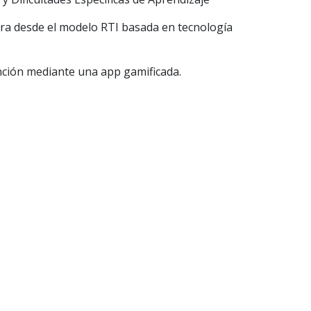
ura desde el modelo RT
I
basada en tecnolog
í
a
nc
i
ón med
i
ante una app gam
i
f
cada.