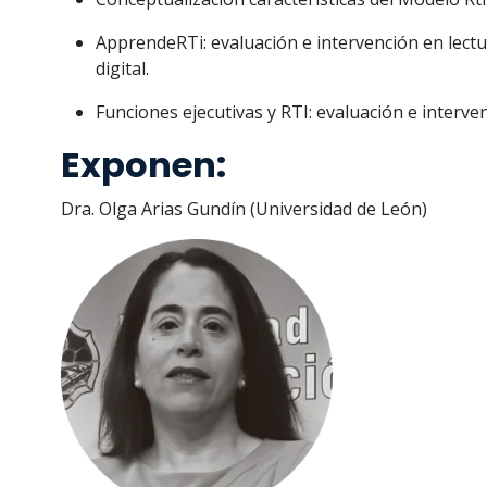
ApprendeRT
i
: evaluac
i
ón e
i
ntervenc
i
ón en lect
d
i
g
i
tal.
Func
i
ones ejecut
i
vas y RT
I
: evaluac
i
ón e
i
nterve
Exponen:
Dra. Olga Ar
i
as Gund
í
n (Un
i
vers
i
dad de León)