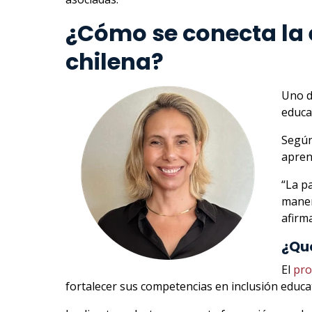
¿Cómo se conecta la e
chilena?
Uno d
educa
Según
apren
“La p
maner
afirma
¿Qué
El
pr
fortalecer sus competencias en inclusión educat