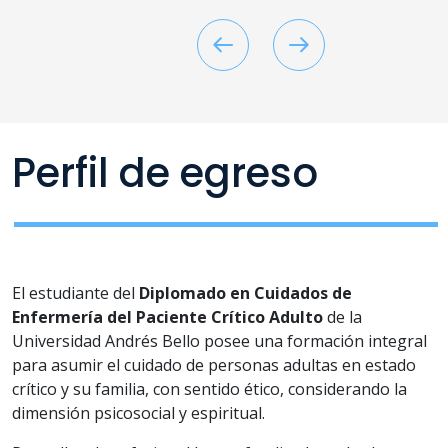
Docente invitado
Especialidad en Cuidados
Críticos del Adulto,
Universidad Católica del
Maule.
Expositor en cursos y
jornadas de la Sociedad
Perfil de egreso
Chilena de Medicina
Intensiva, Expositor
internacional en Congreso
Mexicano de Medicina Critica
2022. Curso Paciente Critico
para enfermeros, UNAB
El estudiante del
Diplomado en Cuidados de
2021.
Enfermería del Paciente Crítico Adulto
de la
Universidad Andrés Bello posee una formación integral
para asumir el cuidado de personas adultas en estado
crítico y su familia, con sentido ético, considerando la
dimensión psicosocial y espiritual.