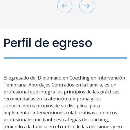
PACT, Project ImPACT,
SCERTS, TEACCH y JASPER.
Formación especializada en
universidades y centros
internacionales como
University of California, Los
Perfil de egreso
Angeles, University of
California, Davis, University
of North Carolina y
University of Manchester.
Acreditado en evaluación
internacional ADOS-2, ADI-R
El egresado del Diplomado en Coaching en Intervención
y DCMA.
Temprana: Abordajes Centrados en la Familia, es un
Cuenta con amplia
profesional que integra los principios de las prácticas
experiencia clínica y docente
recomendadas en la atención temprana y los
en pre y postgrado, en
conocimientos propios de su disciplina, para
atención temprana, autismo
e intervenciones naturalistas
implementar intervenciones colaborativas con otros
centradas en la familia.
profesionales mediante estrategias de coaching,
teniendo a la familia en el centro de las decisiones y en