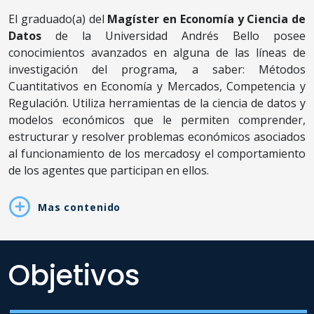
públicas y sostenibilidad
El graduado(a) del
Magíster en Economía y Ciencia de
económica.
Datos
de la Universidad Andrés Bello posee
En el MVBI, introduce las
conocimientos avanzados en alguna de las líneas de
bases financieras y
investigación del programa, a saber: Métodos
económicas aplicadas al
desarrollo urbano y
Cuantitativos en Economía y Mercados, Competencia y
habitacional.
Regulación. Utiliza herramientas de la ciencia de datos y
modelos económicos que le permiten comprender,
estructurar y resolver problemas económicos asociados
al funcionamiento de los mercadosy el comportamiento
de los agentes que participan en ellos.
Mas contenido
Objetivos