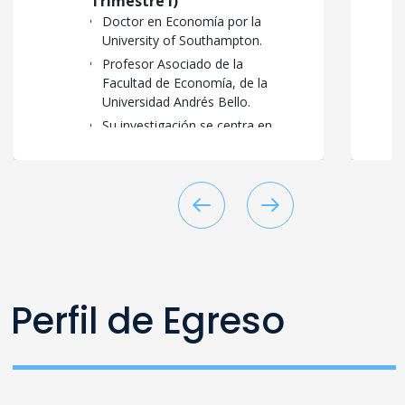
Trimestre I)
Doctor en Economía por la
University of Southampton.
Profesor Asociado de la
Facultad de Economía, de la
Universidad Andrés Bello.
Su investigación se centra en
economía de la innovación,
economía laboral y
educación, con publicaciones
en revistas como
Journal of
Applied Econometrics
y
Journal of Industrial
Economics
.
Ha liderado proyectos en
políticas de desarrollo
Perfil de Egreso
productivo y evaluación de
impacto económico.
Combina docencia,
investigación aplicada y
asesoría técnica en políticas