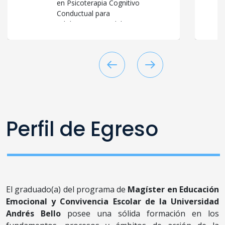
en Psicoterapia Cognitivo
Conductual para
Adolescentes y Adultos.
Académico de Pregrado,
Postgrado y Doctorado,
impartiendo docencia en
Psicopatología y Psiquiatría.
Investigador en salud
mental, bienestar y salud
emocional.
Director del Magíster en
Perfil de Egreso
Educación Emocional y
Convivencia Escolar, y del
Grupo de Investigación en
Educación y Salud Emocional
de la UNAB. Magíster en
Gestión Educacional y
Magíster en Recursos
El graduado(a) del programa de
Magíster en Educación
Humanos y Habilidades
Emocional y Convivencia Escolar de la Universidad
Directivas.
Andrés Bello
posee una sólida formación en los
Cuenta con varios