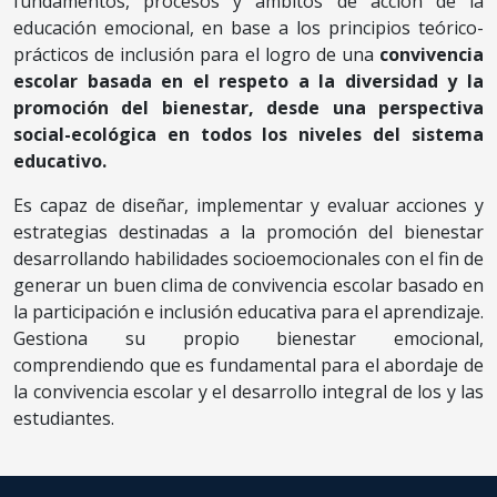
fundamentos, procesos y ámbitos de acción de la
diplomados, en Sexualidad y
educación emocional, en base a los principios teórico-
Terapias Sexuales, en
prácticos de inclusión para el logro de una
convivencia
Psicoterapia de Pareja desde
escolar basada en el respeto a la diversidad y la
un Enfoque Sistémico
promoción del bienestar, desde una perspectiva
Relacional, en Trastornos de
la Personalidad, Perspectivas
social-ecológica en todos los niveles del sistema
Actuales y Herramientas
educativo.
Clínicas, en Didáctica
Universitaria, en Psicología
Es capaz de diseñar, implementar y evaluar acciones y
Laboral Organizacional, en
estrategias destinadas a la promoción del bienestar
Cultura y Cambio
desarrollando habilidades socioemocionales con el fin de
Organizacional, en
generar un buen clima de convivencia escolar basado en
Desarrollo Directivo y en
la participación e inclusión educativa para el aprendizaje.
Gestión del Capital Humano.
Gestiona su propio bienestar emocional,
Además, es académico de
comprendiendo que es fundamental para el abordaje de
Psicopatología y Psiquiatría,
la convivencia escolar y el desarrollo integral de los y las
e investigador en salud
estudiantes.
mental, emocional y
bienestar.
Director del Magíster en
Educación Emocional y