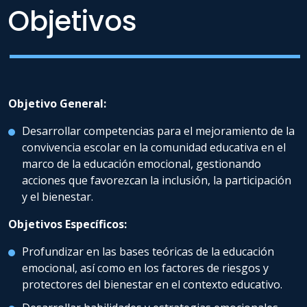
Objetivos
Convivencia Escolar de la
Universidad Andrés Bello.
Es miembro del claustro
académico del Doctorado en
Educación y Sociedad de la
UNAB, socio adjunto de la
Sociedad de Neurología,
Objetivo General:
Psiquiatría y Neurocirugía
Desarrollar competencias para el mejoramiento de la
(Sonepsyn).
convivencia escolar en la comunidad educativa en el
Socio fundacional de la Red
Internacional de Educación
marco de la educación emocional, gestionando
Emocional y Bienestar
acciones que favorezcan la inclusión, la participación
(RIEEB) y Miembro
y el bienestar.
Association For Contextual
Behavioral Science (ACBS).
Objetivos Específicos:
Profundizar en las bases teóricas de la educación
emocional, así como en los factores de riesgos y
protectores del bienestar en el contexto educativo.