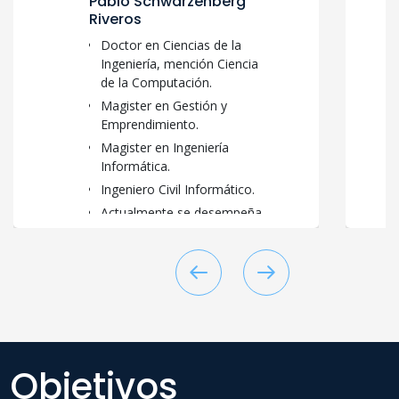
Pablo Schwarzenberg
Riveros
Doctor en Ciencias de la
Ingeniería, mención Ciencia
de la Computación.
Magister en Gestión y
Emprendimiento.
Magister en Ingeniería
Informática.
Ingeniero Civil Informático.
Actualmente se desempeña
como director de la Carrera
de Ingeniería Civil
Informática en la Universidad
Andrés Bello.
Profesional con experiencia
en la industria de desarrollo
y videojuegos.
Objetivos