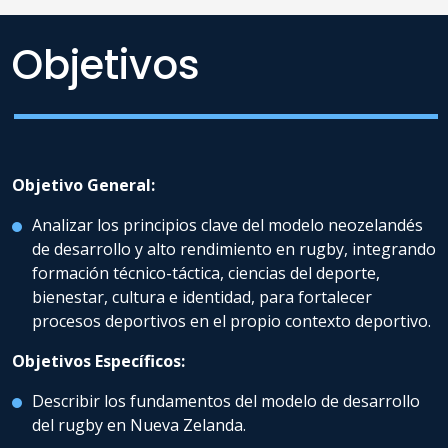
como Director de Thomas
Education y Managing
Objetivos
Trustee del Malakai Alatini
Trust, además de liderar el
desarrollo del rugby como
Director de Chile Barbarians.
Su aporte se centra en la
transformación de
Objetivo General:
organizaciones mediante
modelos de aprendizaje
Analizar los principios clave del modelo neozelandés
organizacional y
de desarrollo y alto rendimiento en rugby, integrando
entrenamiento de
formación técnico-táctica, ciencias del deporte,
habilidades mentales,
aplicados tanto en
bienestar, cultura e identidad, para fortalecer
instituciones educativas en
procesos deportivos en el propio contexto deportivo.
Nueva Zelanda como en el
apoyo a atletas olímpicos y
Objetivos Específicos:
profesionales en
Describir los fundamentos del modelo de desarrollo
Latinoamérica.
del rugby en Nueva Zelanda.