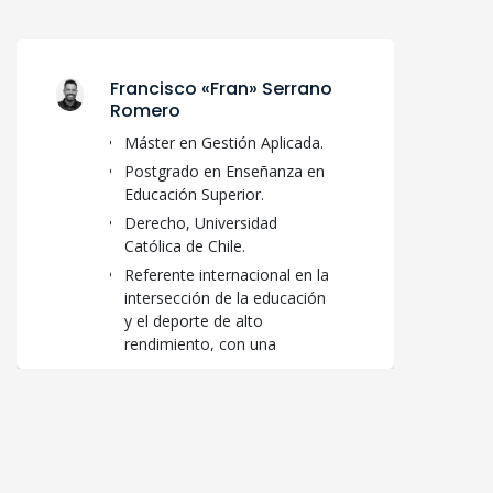
Francisco «Fran» Serrano
Romero
Máster en Gestión Aplicada.
Postgrado en Enseñanza en
Educación Superior.
Derecho, Universidad
Católica de Chile.
Referente internacional en la
intersección de la educación
y el deporte de alto
rendimiento, con una
trayectoria de más de treinta
años que abarca roles desde
la docencia hasta la
dirección académica y
empresarial.
Actualmente se desempeña