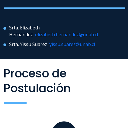
Srta. Elizabeth
Hernandez
elizabeth.hernandez@unab.cl
Srta. Yissu Suarez
yissu.suarez@unab.cl
Proceso de
Postulación