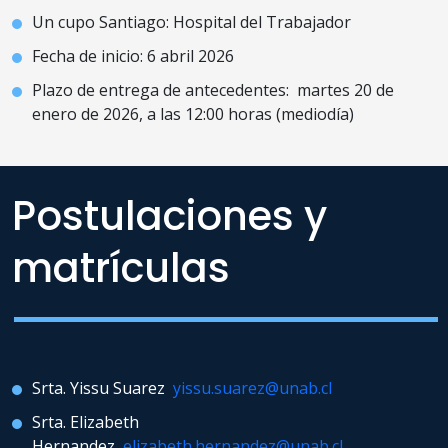
Un cupo Santiago: Hospital del Trabajador
Fecha de inicio: 6 abril 2026
Plazo de entrega de antecedentes: martes 20 de
enero de 2026, a las 12:00 horas (mediodía)
Postulaciones y
matrículas
Srta. Yissu Suarez
yissu.suarez@unab.cl
Srta. Elizabeth
Hernandez
elizabeth.hernandez@unab.cl