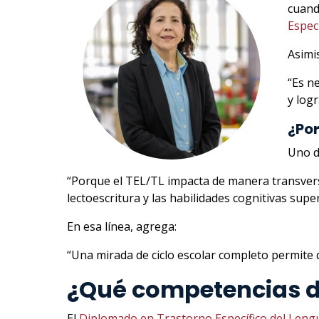
cuand
Espec
Asimi
“Es n
y log
¿Por
Uno d
“Porque el TEL/TL impacta de manera transversal
lectoescritura y las habilidades cognitivas supe
En esa línea, agrega:
“Una mirada de ciclo escolar completo permite da
¿Qué competencias de
El
Diplomado en Trastorno Específico del Lengu