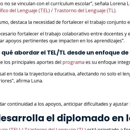
o no se vinculan con el currículum escolar”, señala Lorena L
ífico del Lenguaje (TEL) / Trastorno del Lenguaje (TL)
.
smo, destaca la necesidad de fortalecer el trabajo conjunto 
ecesario fortalecer el trabajo colaborativo entre docentes y 
rar apoyos pertinentes que impacten en los aprendizajes”.
 qué abordar el TEL/TL desde un enfoque de
e los principales aportes del
programa
es su enfoque integra
 en toda la trayectoria educativa, afectando no solo el leng
riores”, afirma Luna.
r continuidad a los apoyos, anticipar dificultades y ajustar 
sarrolla el diplomado en l
aje (TEL) / Trastorno del Lenguaje (TL)
está orientado a fo