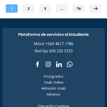
1
2
3
…
74