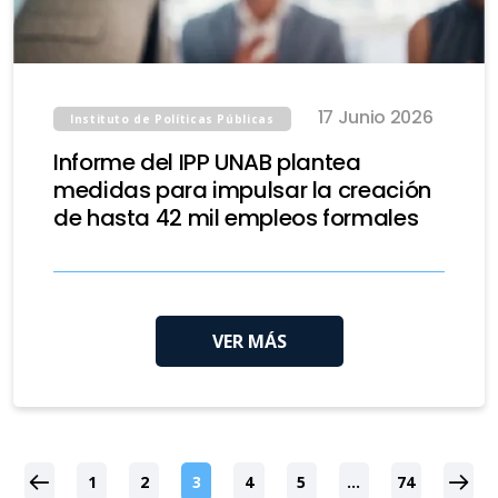
17 Junio 2026
Instituto de Políticas Públicas
Informe del IPP UNAB plantea
medidas para impulsar la creación
de hasta 42 mil empleos formales
VER MÁS
1
2
3
4
5
…
74