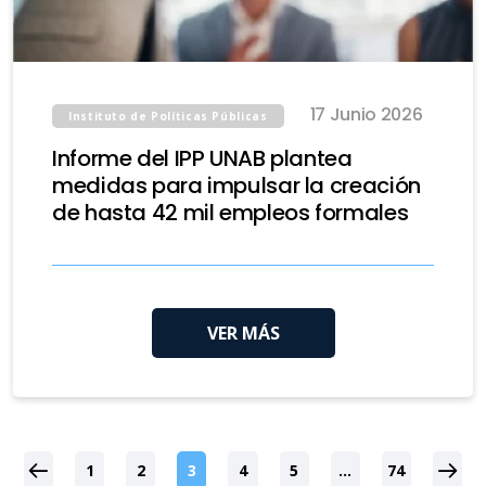
17 Junio 2026
Instituto de Políticas Públicas
Informe del IPP UNAB plantea
medidas para impulsar la creación
de hasta 42 mil empleos formales
VER MÁS
1
2
3
4
5
…
74