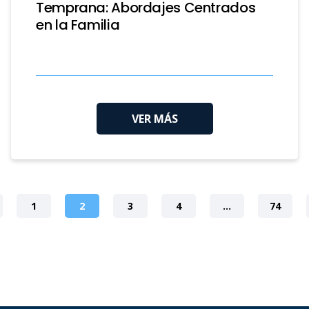
Temprana: Abordajes Centrados
en la Familia
VER MÁS
1
2
3
4
…
74