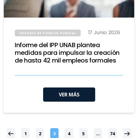
17 Junio 2026
Instituto de Políticas Públicas
Informe del IPP UNAB plantea
medidas para impulsar la creación
de hasta 42 mil empleos formales
VER MÁS
1
2
3
4
5
…
74